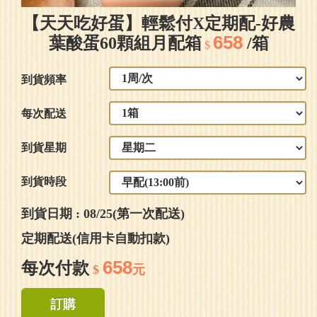
【天天吃好蛋】輕鬆付X定期配-好農
658
葉酸蛋60顆組月配箱
/箱
$
到貨頻率
每次配送
到貨星期
到貨時段
到貨日期 : 08/25(第一次配送)
定期配送(信用卡自動扣款)
658
每次付款
$
元