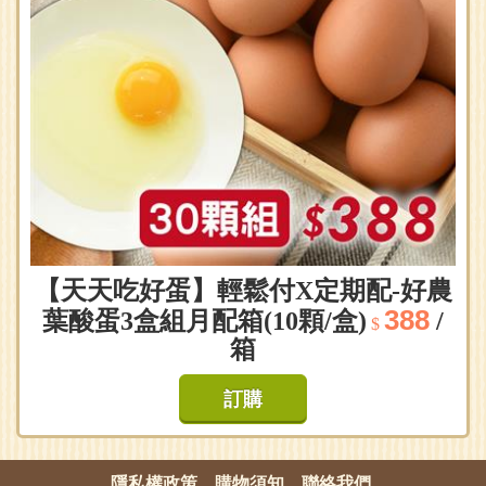
【天天吃好蛋】輕鬆付X定期配-好農
388
葉酸蛋3盒組月配箱(10顆/盒)
/
$
箱
訂購
隱私權政策
購物須知
聯絡我們