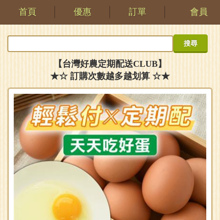
首頁
優惠
訂單
會員
【台灣好農定期配送CLUB】
★☆ 訂購次數越多越划算 ☆★