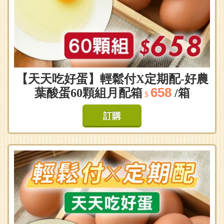
【天天吃好蛋】輕鬆付X定期配-好農
658
葉酸蛋60顆組月配箱
/箱
$
訂購